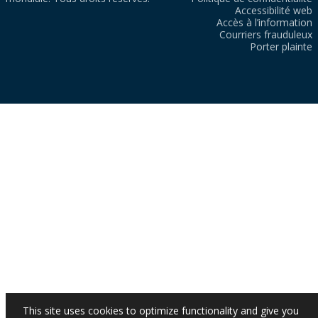
Accessibilité web
Accès à l’information
Courriers frauduleux
Porter plainte
This site uses cookies to optimize functionality and give you