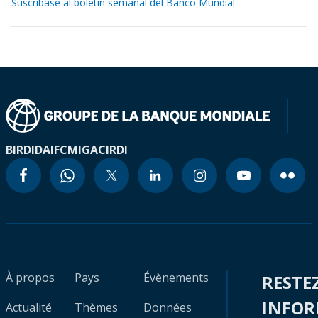
Suscríbase al boletín semanal del Banco Mundial
BIRD
IDA
IFC
MIGA
CIRDI
À propos
Pays
Évènements
RESTE
INFO
Actualité
Thèmes
Données