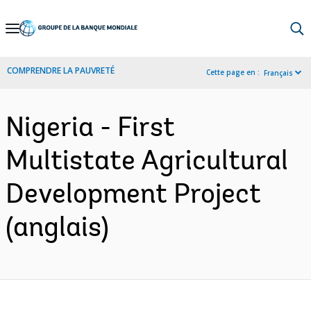
Skip
to
Main
COMPRENDRE LA PAUVRETÉ
Cette page en :
Français
Navigation
Nigeria - First
Multistate Agricultural
Development Project
(anglais)