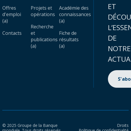
ET
Offres
Projets et
Académie des
d'emploi
opérations
connaissances
DÉCOU
(a)
(a)
L’ESSE
Recherche
Contacts
et
Fiche de
DE
publications
résultats
(a)
(a)
NOTRE
ACTUA
S'ab
© 2025 Groupe de la Banque
Droits
mondiale. Tous droits réservés.
Politique de confidentialité