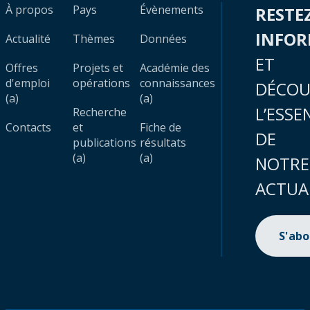
À propos
Pays
Évènements
RESTE
INFO
Actualité
Thèmes
Données
ET
Offres
Projets et
Académie des
d'emploi
opérations
connaissances
DÉCOU
(a)
(a)
L’ESSE
Recherche
Contacts
et
Fiche de
DE
publications
résultats
(a)
(a)
NOTRE
ACTUA
S'ab