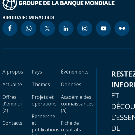
BIRD
IDA
IFC
MIGA
CIRDI
À propos
Pays
Évènements
RESTE
INFO
Actualité
Thèmes
Données
ET
Offres
Projets et
Académie des
d'emploi
opérations
connaissances
DÉCOU
(a)
(a)
L’ESSE
Recherche
Contacts
et
Fiche de
DE
publications
résultats