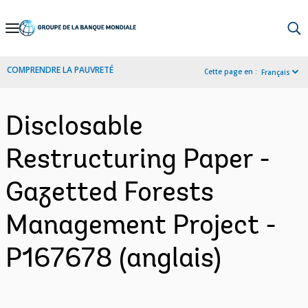
Skip
to
Main
COMPRENDRE LA PAUVRETÉ
Cette page en :
Français
Navigation
Disclosable
Restructuring Paper -
Gazetted Forests
Management Project -
P167678 (anglais)