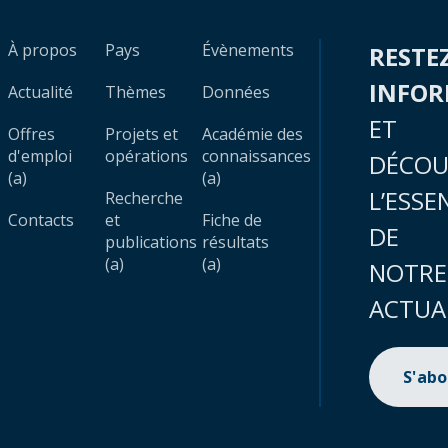
À propos
Pays
Évènements
RESTE
INFO
Actualité
Thèmes
Données
ET
Offres
Projets et
Académie des
d'emploi
opérations
connaissances
DÉCOU
(a)
(a)
L’ESSE
Recherche
Contacts
et
Fiche de
DE
publications
résultats
(a)
(a)
NOTRE
ACTUA
S'ab