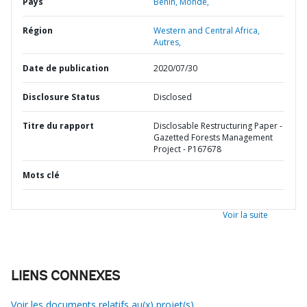
Pays
Bénin,
Monde,
Région
Western and Central Africa,
Autres,
Date de publication
2020/07/30
Disclosure Status
Disclosed
Titre du rapport
Disclosable Restructuring Paper -
Gazetted Forests Management
Project - P167678
Mots clé
Voir la suite
LIENS CONNEXES
Voir les documents relatifs au(x) projet(s)