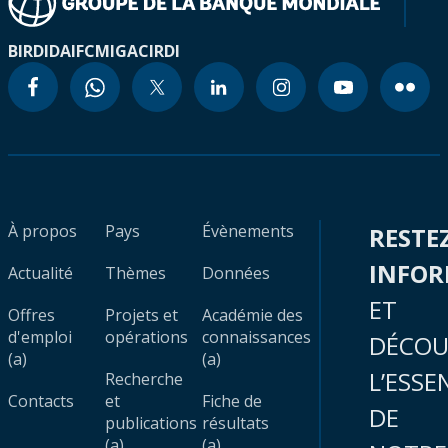
BIRD
IDA
IFC
MIGA
CIRDI
À propos
Pays
Évènements
RESTE
INFO
Actualité
Thèmes
Données
ET
Offres
Projets et
Académie des
d'emploi
opérations
connaissances
DÉCOU
(a)
(a)
L’ESSE
Recherche
Contacts
et
Fiche de
DE
publications
résultats
(a)
(a)