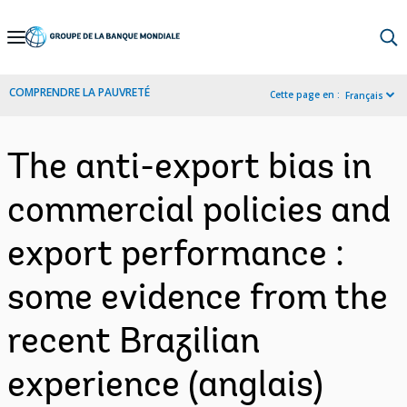
Skip
to
Main
COMPRENDRE LA PAUVRETÉ
Cette page en :
Français
Navigation
The anti-export bias in
commercial policies and
export performance :
some evidence from the
recent Brazilian
experience (anglais)