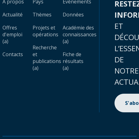
À propos
Pays
Évènements
RESTE
INFO
Actualité
Thèmes
Données
ET
Offres
Projets et
Académie des
d'emploi
opérations
connaissances
DÉCOU
(a)
(a)
L’ESSE
Recherche
Contacts
et
Fiche de
DE
publications
résultats
(a)
(a)
NOTRE
ACTUA
S'ab