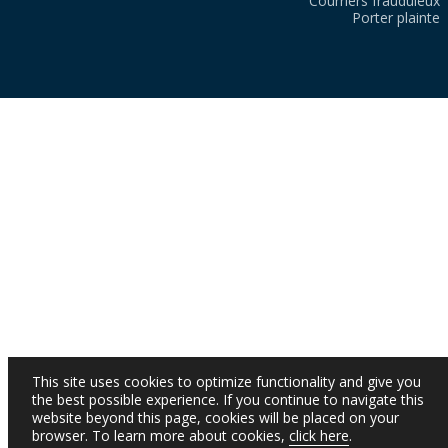
Courriers frauduleux
Porter plainte
This site uses cookies to optimize functionality and give you
the best possible experience. If you continue to navigate this
website beyond this page, cookies will be placed on your
browser. To learn more about cookies,
click here
.