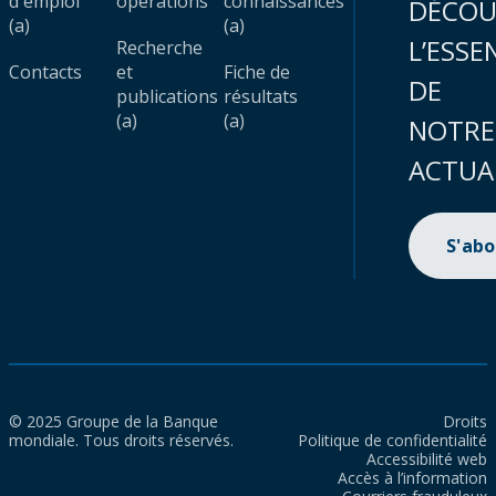
d'emploi
opérations
connaissances
DÉCOU
(a)
(a)
L’ESSE
Recherche
Contacts
et
Fiche de
DE
publications
résultats
(a)
(a)
NOTRE
ACTUA
S'ab
© 2025 Groupe de la Banque
Droits
mondiale. Tous droits réservés.
Politique de confidentialité
Accessibilité web
Accès à l’information