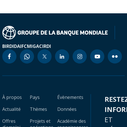
BIRD
IDA
IFC
MIGA
CIRDI
À propos
Pays
Évènements
RESTE
INFO
Actualité
Thèmes
Données
ET
Offres
Projets et
Académie des