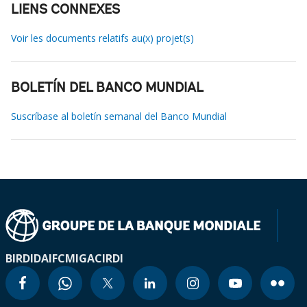
LIENS CONNEXES
Voir les documents relatifs au(x) projet(s)
BOLETÍN DEL BANCO MUNDIAL
Suscríbase al boletín semanal del Banco Mundial
BIRD
IDA
IFC
MIGA
CIRDI