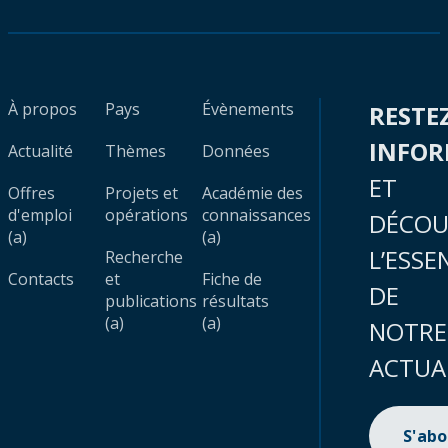
À propos
Pays
Évènements
RESTE
INFO
Actualité
Thèmes
Données
ET
Offres
Projets et
Académie des
d'emploi
opérations
connaissances
DÉCOU
(a)
(a)
L’ESSE
Recherche
Contacts
et
Fiche de
DE
publications
résultats
(a)
(a)
NOTRE
ACTUA
S'ab