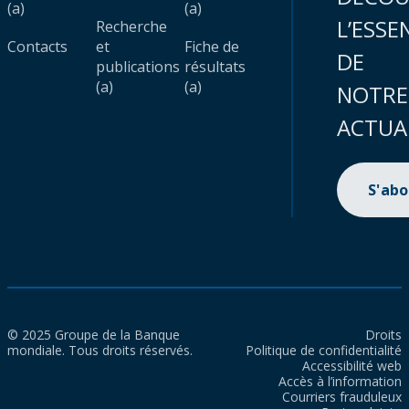
(a)
(a)
L’ESSE
Recherche
Contacts
et
Fiche de
DE
publications
résultats
(a)
(a)
NOTRE
ACTUA
S'ab
© 2025 Groupe de la Banque
Droits
mondiale. Tous droits réservés.
Politique de confidentialité
Accessibilité web
Accès à l’information
Courriers frauduleux