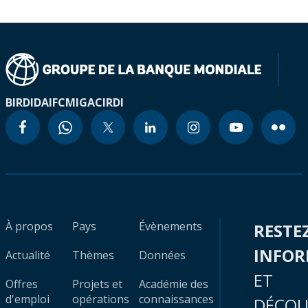
BIRD
IDA
IFC
MIGA
CIRDI
À propos
Pays
Évènements
RESTE
INFO
Actualité
Thèmes
Données
ET
Offres
Projets et
Académie des
d'emploi
opérations
connaissances
DÉCOU