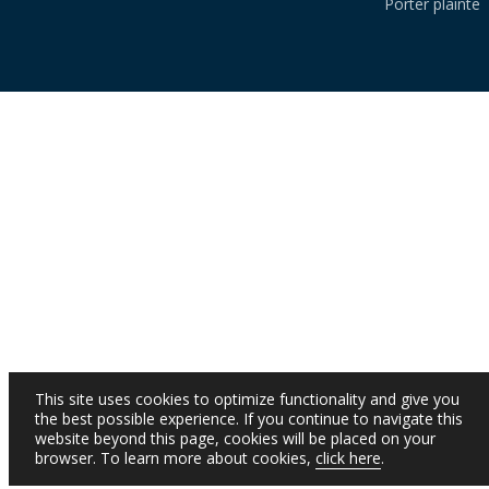
Porter plainte
This site uses cookies to optimize functionality and give you
the best possible experience. If you continue to navigate this
website beyond this page, cookies will be placed on your
browser. To learn more about cookies,
click here
.