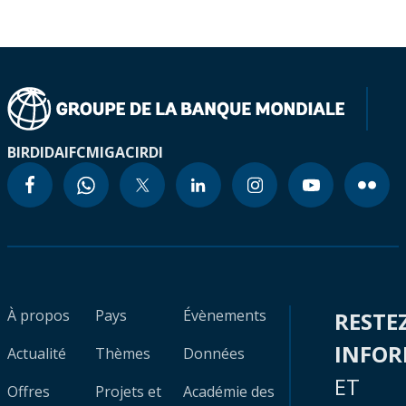
BIRD
IDA
IFC
MIGA
CIRDI
À propos
Pays
Évènements
RESTE
INFO
Actualité
Thèmes
Données
ET
Offres
Projets et
Académie des