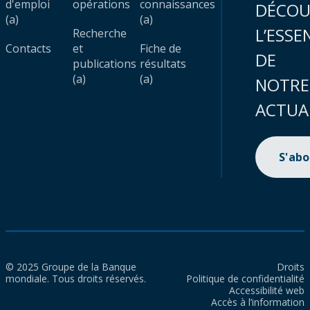
d'emploi
opérations
connaissances
DÉCOU
(a)
(a)
L’ESSE
Recherche
Contacts
et
Fiche de
DE
publications
résultats
(a)
(a)
NOTRE
ACTUA
S'ab
© 2025 Groupe de la Banque
Droits
mondiale. Tous droits réservés.
Politique de confidentialité
Accessibilité web
Accès à l’information