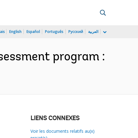
ais
English
Español
Português
Русский
العربية
ssessment program :
LIENS CONNEXES
Voir les documents relatifs au(x)
projet(s)