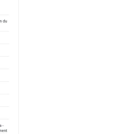
n du
 -
sment