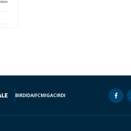
usion
BIRD
IDA
IFC
MIGA
CIRDI