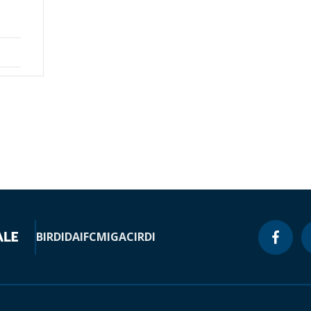
BIRD
IDA
IFC
MIGA
CIRDI