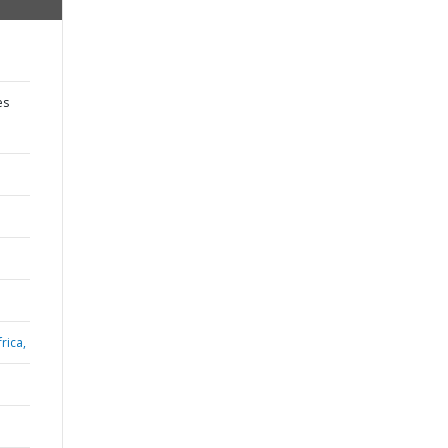
es
rica,