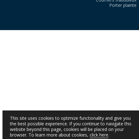
Porter plainte
This site uses cookies to optimize functionality and give you
the best possible experience. If you continue to navigate this
website beyond this page, cookies will be placed on your
browser. To learn more about cookies,
click here
.