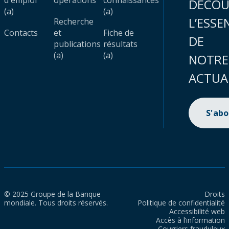
d'emploi
opérations
connaissances
DÉCOU
(a)
(a)
L’ESSE
Recherche
Contacts
et
Fiche de
DE
publications
résultats
(a)
(a)
NOTRE
ACTUA
S'ab
© 2025 Groupe de la Banque
Droits
mondiale. Tous droits réservés.
Politique de confidentialité
Accessibilité web
Accès à l’information
Courriers frauduleux