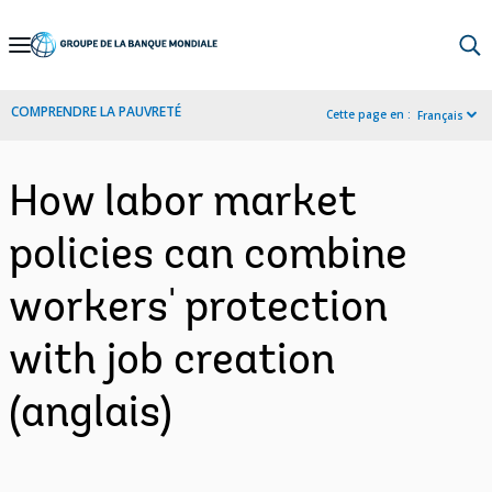
Skip
to
Main
COMPRENDRE LA PAUVRETÉ
Cette page en :
Français
Navigation
How labor market
policies can combine
workers' protection
with job creation
(anglais)