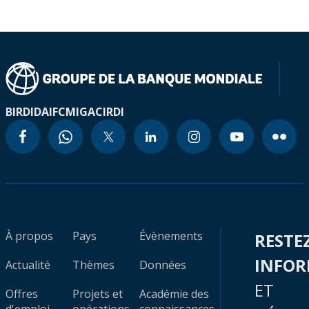
BIRD
IDA
IFC
MIGA
CIRDI
À propos
Pays
Évènements
RESTE
INFO
Actualité
Thèmes
Données
ET
Offres
Projets et
Académie des