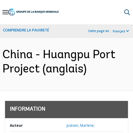
Skip
to
Main
COMPRENDRE LA PAUVRETÉ
Cette page en :
Français
Navigation
China - Huangpu Port
Project (anglais)
INFORMATION
Auteur
Justsen, Marlene;