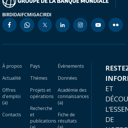
BIRD
IDA
IFC
MIGA
CIRDI
À propos
Pays
Évènements
RESTE
INFO
Actualité
Thèmes
Données
ET
Offres
Projets et
Académie des
d'emploi
opérations
connaissances
DÉCOU
(a)
(a)
L’ESSE
Recherche
Contacts
et
Fiche de
DE
publications
résultats
(a)
(a)