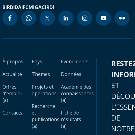
BIRD
IDA
IFC
MIGA
CIRDI
À propos
Pays
Évènements
RESTE
INFO
Actualité
Thèmes
Données
ET
Offres
Projets et
Académie des
d'emploi
opérations
connaissances
DÉCOU
(a)
(a)
L’ESSE
Recherche
Contacts
et
Fiche de
DE
publications
résultats
(a)
(a)
NOTRE