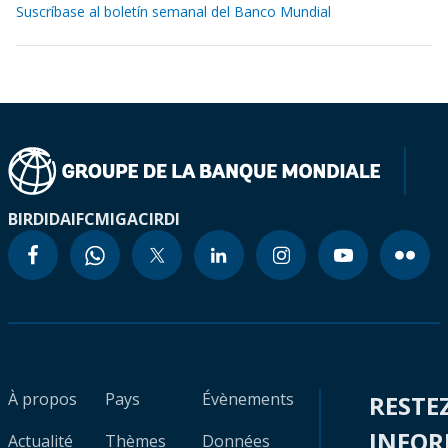
Suscríbase al boletín semanal del Banco Mundial
BIRD
IDA
IFC
MIGA
CIRDI
À propos
Pays
Évènements
RESTE
INFO
Actualité
Thèmes
Données