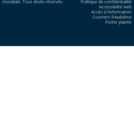
mondiale. Tous droits réservés.
Politique de confidentialité
Accessibilité web
Accès à l’information
Courriers frauduleux
Porter plainte