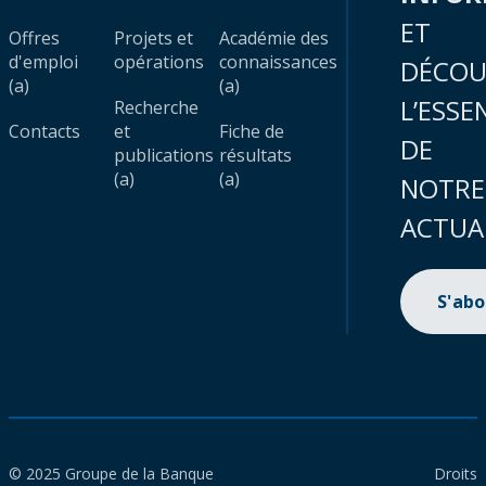
ET
Offres
Projets et
Académie des
d'emploi
opérations
connaissances
DÉCOU
(a)
(a)
L’ESSE
Recherche
Contacts
et
Fiche de
DE
publications
résultats
(a)
(a)
NOTRE
ACTUA
S'ab
© 2025 Groupe de la Banque
Droits