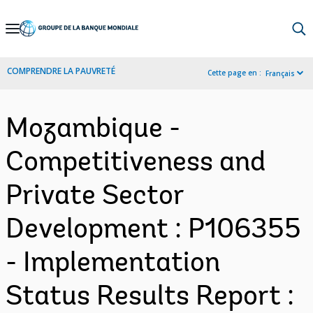
Skip
to
Main
COMPRENDRE LA PAUVRETÉ
Cette page en :
Français
Navigation
Mozambique -
Competitiveness and
Private Sector
Development : P106355
- Implementation
Status Results Report :