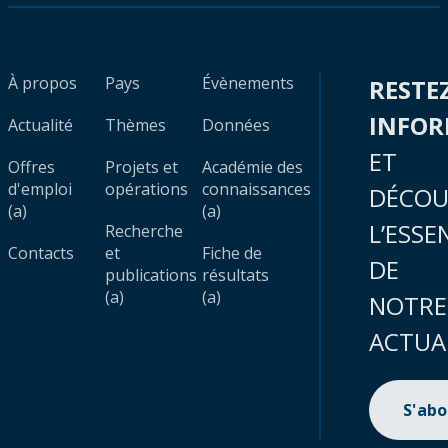
À propos
Pays
Évènements
RESTE
INFO
Actualité
Thèmes
Données
ET
Offres
Projets et
Académie des
d'emploi
opérations
connaissances
DÉCOU
(a)
(a)
L’ESSE
Recherche
Contacts
et
Fiche de
DE
publications
résultats
(a)
(a)
NOTRE
ACTUA
S'ab