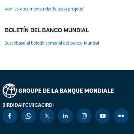
Voir les documents relatifs au(x) projet(s)
BOLETÍN DEL BANCO MUNDIAL
Suscríbase al boletín semanal del Banco Mundial
BIRD
IDA
IFC
MIGA
CIRDI