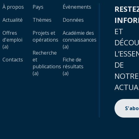
À propos
Pays
Évènements
RESTE
INFO
Actualité
Thèmes
Données
ET
Offres
Projets et
Académie des
d'emploi
opérations
connaissances
DÉCOU
(a)
(a)
L’ESSE
Recherche
Contacts
et
Fiche de
DE
publications
résultats
(a)
(a)
NOTRE
ACTUA
S'ab