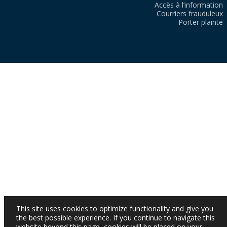
Accès à l’information
Courriers frauduleux
Porter plainte
This site uses cookies to optimize functionality and give you
the best possible experience. If you continue to navigate this
website beyond this page, cookies will be placed on your