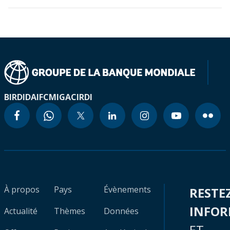
BIRD
IDA
IFC
MIGA
CIRDI
À propos
Pays
Évènements
RESTE
INFO
Actualité
Thèmes
Données
ET