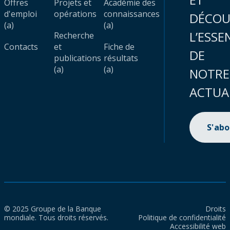
Offres
Projets et
Académie des
d'emploi
opérations
connaissances
DÉCOU
(a)
(a)
L’ESSE
Recherche
Contacts
et
Fiche de
DE
publications
résultats
(a)
(a)
NOTRE
ACTUA
S'ab
© 2025 Groupe de la Banque
Droits
mondiale. Tous droits réservés.
Politique de confidentialité
Accessibilité web