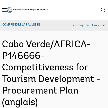
Skip
to
Main
COMPRENDRE LA PAUVRETÉ
Cette page en :
Français
Navigation
Cabo Verde/AFRICA-
P146666-
Competitiveness for
Tourism Development -
Procurement Plan
(anglais)