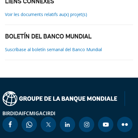
LIENS CONNEXES
Voir les documents relatifs au(x) projet(s)
BOLETÍN DEL BANCO MUNDIAL
Suscríbase al boletín semanal del Banco Mundial
BIRD
IDA
IFC
MIGA
CIRDI