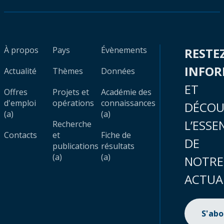
À propos
Pays
Évènements
RESTE
INFO
Actualité
Thèmes
Données
ET
Offres
Projets et
Académie des
d'emploi
opérations
connaissances
DÉCOU
(a)
(a)
L’ESSE
Recherche
Contacts
et
Fiche de
DE
publications
résultats
(a)
(a)
NOTRE
ACTUA
S'ab