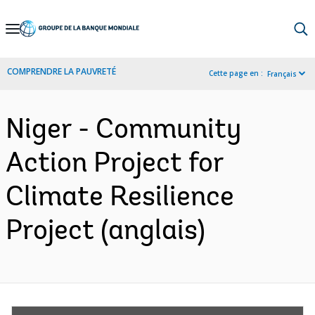
Skip
to
Main
COMPRENDRE LA PAUVRETÉ
Cette page en :
Français
Navigation
Niger - Community
Action Project for
Climate Resilience
Project (anglais)