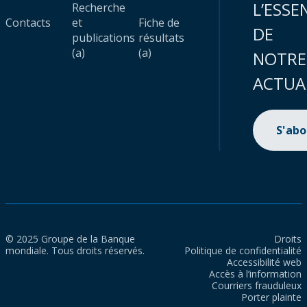
L’ESSE
Recherche
Contacts
et
Fiche de
DE
publications
résultats
(a)
(a)
NOTRE
ACTUA
S'ab
© 2025 Groupe de la Banque
Droits
mondiale. Tous droits réservés.
Politique de confidentialité
Accessibilité web
Accès à l’information
Courriers frauduleux
Porter plainte