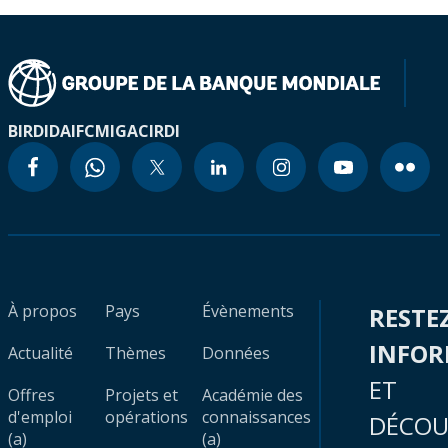
BIRD
IDA
IFC
MIGA
CIRDI
À propos
Pays
Évènements
RESTE
INFO
Actualité
Thèmes
Données
ET
Offres
Projets et
Académie des
d'emploi
opérations
connaissances
DÉCOU
(a)
(a)