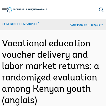
Skip
to
Main
COMPRENDRE LA PAUVRETÉ
Cette page en :
Français
Navigation
Vocational education
voucher delivery and
labor market returns: a
randomized evaluation
among Kenyan youth
(anglais)