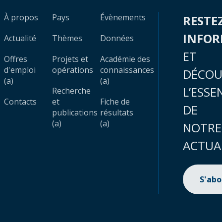
À propos
Pays
Évènements
RESTE
INFO
Actualité
Thèmes
Données
ET
Offres
Projets et
Académie des
d'emploi
opérations
connaissances
DÉCOU
(a)
(a)
L’ESSE
Recherche
Contacts
et
Fiche de
DE
publications
résultats
(a)
(a)
NOTRE
ACTUA
S'ab