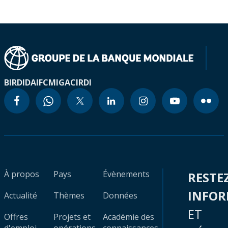
BIRD
IDA
IFC
MIGA
CIRDI
À propos
Pays
Évènements
RESTE
INFO
Actualité
Thèmes
Données
ET
Offres
Projets et
Académie des