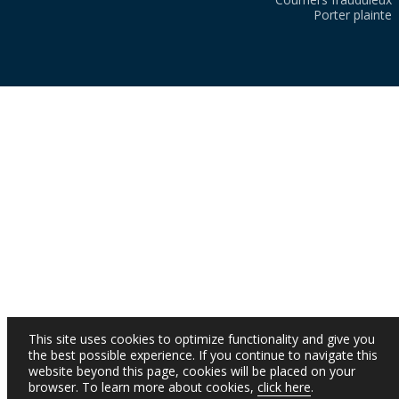
Porter plainte
This site uses cookies to optimize functionality and give you
the best possible experience. If you continue to navigate this
website beyond this page, cookies will be placed on your
browser. To learn more about cookies,
click here
.