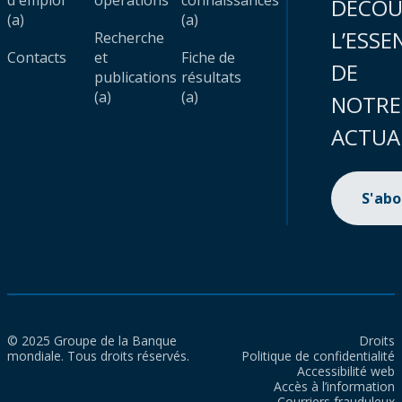
d'emploi
opérations
connaissances
DÉCOU
(a)
(a)
L’ESSE
Recherche
Contacts
et
Fiche de
DE
publications
résultats
(a)
(a)
NOTRE
ACTUA
S'ab
© 2025 Groupe de la Banque
Droits
mondiale. Tous droits réservés.
Politique de confidentialité
Accessibilité web
Accès à l’information
Courriers frauduleux