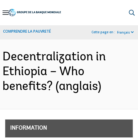
Skip
to
Main
COMPRENDRE LA PAUVRETÉ
Cette page en :
Français
Navigation
Decentralization in
Ethiopia – Who
benefits? (anglais)
INFORMATION