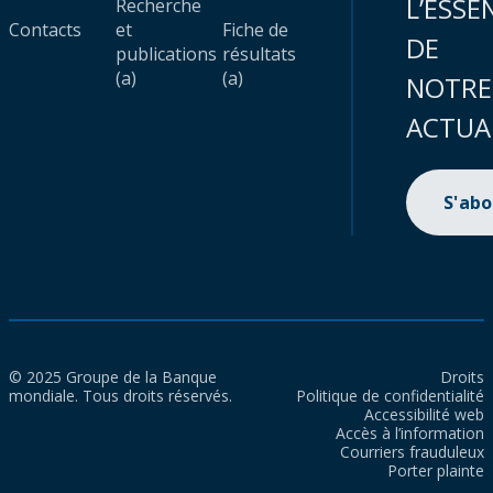
L’ESSE
Recherche
Contacts
et
Fiche de
DE
publications
résultats
(a)
(a)
NOTRE
ACTUA
S'ab
© 2025 Groupe de la Banque
Droits
mondiale. Tous droits réservés.
Politique de confidentialité
Accessibilité web
Accès à l’information
Courriers frauduleux
Porter plainte