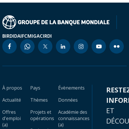
BIRD
IDA
IFC
MIGA
CIRDI
À propos
Pays
Évènements
RESTE
INFO
Actualité
Thèmes
Données
ET
Offres
Projets et
Académie des
d'emploi
opérations
connaissances
DÉCOU
(a)
(a)