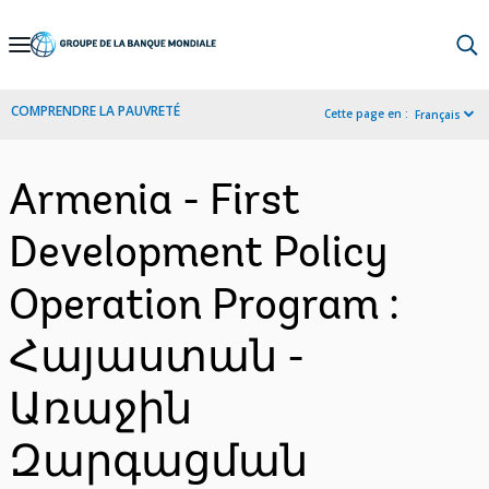
Skip
to
Main
COMPRENDRE LA PAUVRETÉ
Cette page en :
Français
Navigation
Armenia - First
Development Policy
Operation Program :
Հայաստան -
Առաջին
Զարգացման