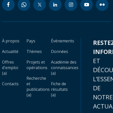
À propos
Pays
Évènements
RESTE
INFO
Actualité
Thèmes
Données
ET
Offres
Projets et
Académie des
d'emploi
opérations
connaissances
DÉCOU
(a)
(a)
L’ESSE
Recherche
Contacts
et
Fiche de
DE
publications
résultats
(a)
(a)
NOTRE
ACTUA