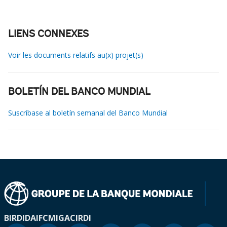
LIENS CONNEXES
Voir les documents relatifs au(x) projet(s)
BOLETÍN DEL BANCO MUNDIAL
Suscríbase al boletín semanal del Banco Mundial
BIRD
IDA
IFC
MIGA
CIRDI