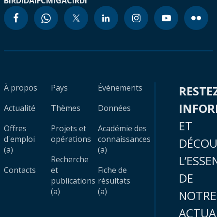
BIRD
IDA
IFC
MIGA
CIRDI
À propos
Pays
Évènements
RESTE
INFO
Actualité
Thèmes
Données
ET
Offres
Projets et
Académie des
d'emploi
opérations
connaissances
DÉCOU
(a)
(a)
L’ESSE
Recherche
Contacts
et
Fiche de
DE
publications
résultats
(a)
(a)
NOTRE
ACTUA