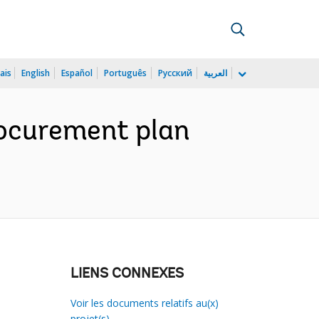
ais
English
Español
Português
Русский
العربية
rocurement plan
LIENS CONNEXES
Voir les documents relatifs au(x)
projet(s)