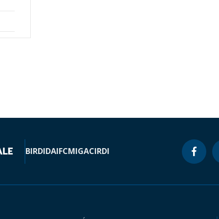
BIRD
IDA
IFC
MIGA
CIRDI