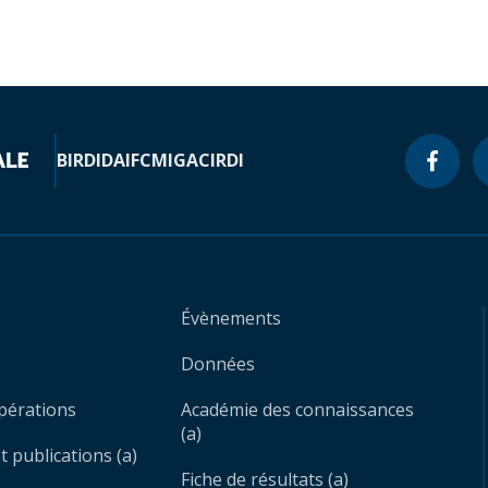
BIRD
IDA
IFC
MIGA
CIRDI
Évènements
Données
opérations
Académie des connaissances
(a)
 publications (a)
Fiche de résultats (a)