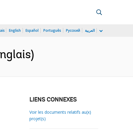
ais
English
Español
Português
Русский
العربية
glais)
LIENS CONNEXES
Voir les documents relatifs au(x)
projet(s)