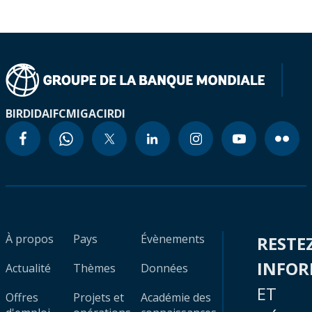
BIRD
IDA
IFC
MIGA
CIRDI
À propos
Pays
Évènements
RESTE
INFO
Actualité
Thèmes
Données
ET
Offres
Projets et
Académie des