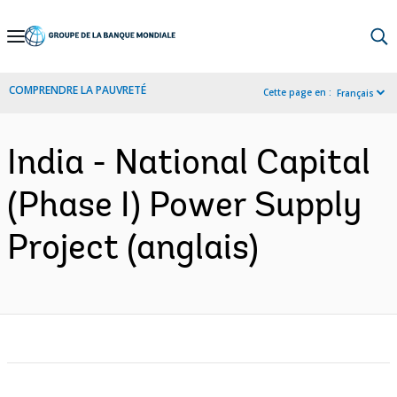
Skip
to
Main
COMPRENDRE LA PAUVRETÉ
Cette page en :
Français
Navigation
India - National Capital
(Phase I) Power Supply
Project (anglais)