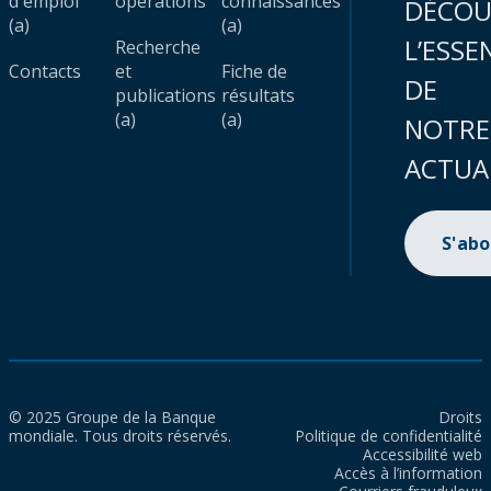
d'emploi
opérations
connaissances
DÉCOU
(a)
(a)
L’ESSE
Recherche
Contacts
et
Fiche de
DE
publications
résultats
(a)
(a)
NOTRE
ACTUA
S'ab
© 2025 Groupe de la Banque
Droits
mondiale. Tous droits réservés.
Politique de confidentialité
Accessibilité web
Accès à l’information