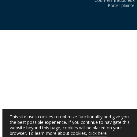
Courriers frauduleux
Porter plainte
This site uses cookies to optimize functionality and give you
the best possible experience. If you continue to navigate this
website beyond this page, cookies will be placed on your
browser. To learn more about cookies,
click here
.