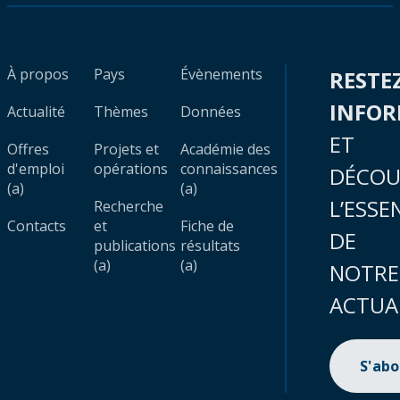
À propos
Pays
Évènements
RESTE
INFO
Actualité
Thèmes
Données
ET
Offres
Projets et
Académie des
d'emploi
opérations
connaissances
DÉCOU
(a)
(a)
L’ESSE
Recherche
Contacts
et
Fiche de
DE
publications
résultats
(a)
(a)
NOTRE
ACTUA
S'ab