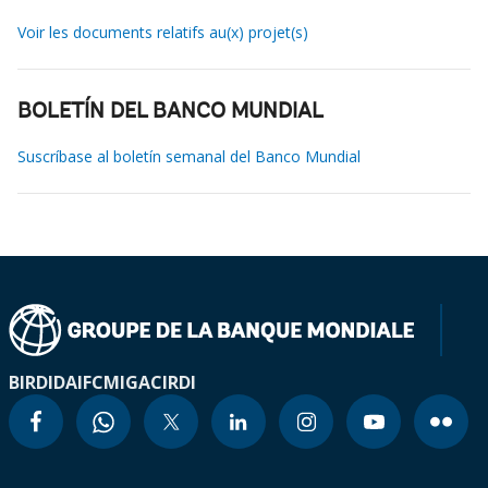
Voir les documents relatifs au(x) projet(s)
BOLETÍN DEL BANCO MUNDIAL
Suscríbase al boletín semanal del Banco Mundial
BIRD
IDA
IFC
MIGA
CIRDI