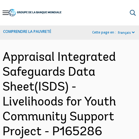
Skip
to
Main
COMPRENDRE LA PAUVRETÉ
Cette page en :
Français
Navigation
Appraisal Integrated
Safeguards Data
Sheet(ISDS) -
Livelihoods for Youth
Community Support
Project - P165286