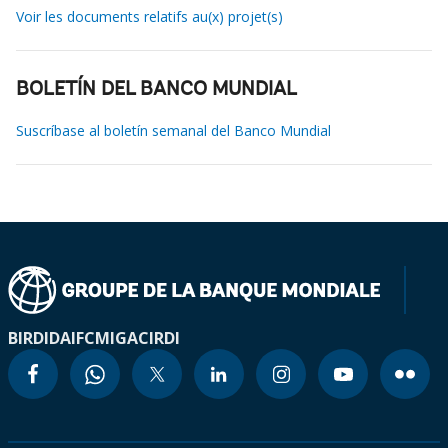
Voir les documents relatifs au(x) projet(s)
BOLETÍN DEL BANCO MUNDIAL
Suscríbase al boletín semanal del Banco Mundial
BIRD
IDA
IFC
MIGA
CIRDI