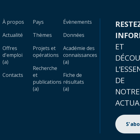
À propos
Pays
Évènements
RESTE
INFO
Actualité
Thèmes
Données
ET
Offres
Projets et
Académie des
d'emploi
opérations
connaissances
DÉCOU
(a)
(a)
L’ESSE
Recherche
Contacts
et
Fiche de
DE
publications
résultats
(a)
(a)
NOTRE
ACTUA
S'ab