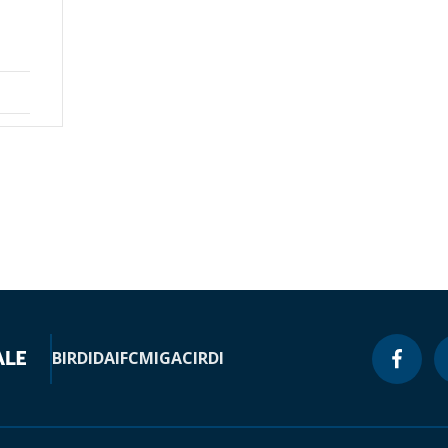
BIRD
IDA
IFC
MIGA
CIRDI