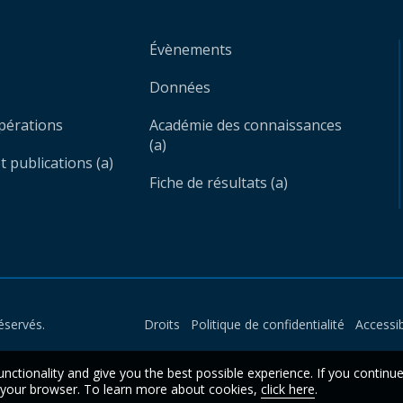
Évènements
Données
opérations
Académie des connaissances
(a)
 publications (a)
Fiche de résultats (a)
éservés.
Droits
Politique de confidentialité
Accessib
unctionality and give you the best possible experience. If you continu
n your browser. To learn more about cookies,
click here
.