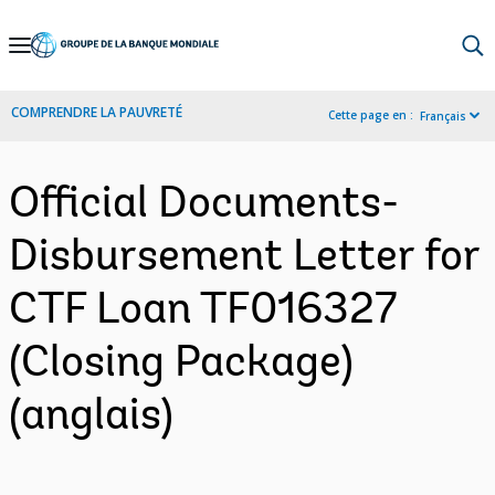
Skip
to
Main
COMPRENDRE LA PAUVRETÉ
Cette page en :
Français
Navigation
Official Documents-
Disbursement Letter for
CTF Loan TF016327
(Closing Package)
(anglais)