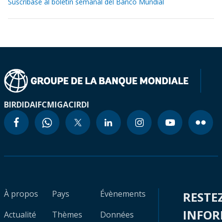
Suscríbase al boletín semanal del Banco Mundial
BIRD
IDA
IFC
MIGA
CIRDI
À propos
Pays
Évènements
RESTE
INFO
Actualité
Thèmes
Données