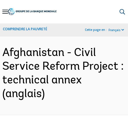
Skip
to
Main
COMPRENDRE LA PAUVRETÉ
Cette page en :
Français
Navigation
Afghanistan - Civil
Service Reform Project :
technical annex
(anglais)