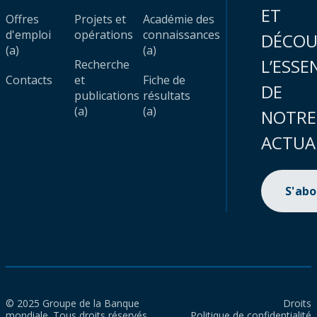
ET
Offres
Projets et
Académie des
d'emploi
opérations
connaissances
DÉCOU
(a)
(a)
L’ESSE
Recherche
Contacts
et
Fiche de
DE
publications
résultats
(a)
(a)
NOTRE
ACTUA
S'ab
© 2025 Groupe de la Banque
Droits
mondiale. Tous droits réservés.
Politique de confidentialité