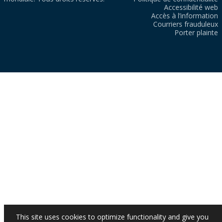
Accessibilité web
Accès à l’information
Courriers frauduleux
Porter plainte
This site uses cookies to optimize functionality and give you