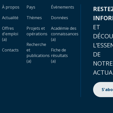
À propos
Pays
Évènements
RESTE
INFO
Actualité
Thèmes
Données
ET
Offres
Projets et
Académie des
d'emploi
opérations
connaissances
DÉCOU
(a)
(a)
L’ESSE
Recherche
Contacts
et
Fiche de
DE
publications
résultats
(a)
(a)
NOTRE
ACTUA
S'ab