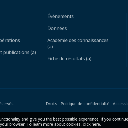
Évènements
Données
opérations
Académie des connaissances
(a)
 publications (a)
Fiche de résultats (a)
éservés.
Droits
Politique de confidentialité
Accessib
unctionality and give you the best possible experience. If you continu
n your browser. To learn more about cookies,
click here
.