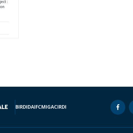
ject :
ion
BIRD
IDA
IFC
MIGA
CIRDI