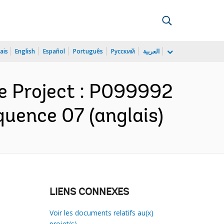
ais
English
Español
Português
Русский
العربية
re Project : P099992
quence 07 (anglais)
LIENS CONNEXES
Voir les documents relatifs au(x)
projet(s)