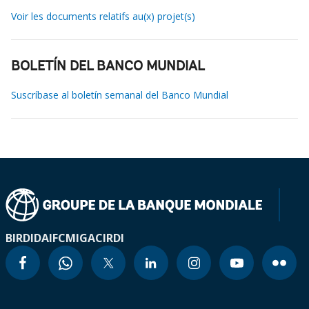
Voir les documents relatifs au(x) projet(s)
BOLETÍN DEL BANCO MUNDIAL
Suscríbase al boletín semanal del Banco Mundial
BIRD
IDA
IFC
MIGA
CIRDI