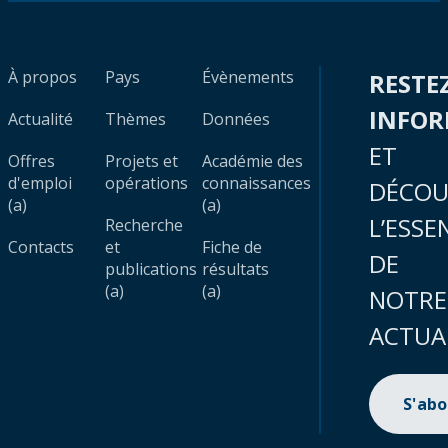
À propos
Pays
Évènements
RESTE
INFO
Actualité
Thèmes
Données
ET
Offres
Projets et
Académie des
d'emploi
opérations
connaissances
DÉCOU
(a)
(a)
L’ESSE
Recherche
Contacts
et
Fiche de
DE
publications
résultats
(a)
(a)
NOTRE
ACTUA
S'ab