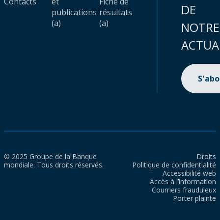
Contacts
et
Fiche de
DE
publications
résultats
(a)
(a)
NOTRE
ACTUA
S'ab
© 2025 Groupe de la Banque
Droits
mondiale. Tous droits réservés.
Politique de confidentialité
Accessibilité web
Accès à l’information
Courriers frauduleux
Porter plainte