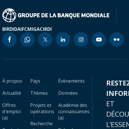
BIRD
IDA
IFC
MIGA
CIRDI
À propos
Pays
Évènements
RESTE
INFO
Actualité
Thèmes
Données
ET
Offres
Projets et
Académie des
d'emploi
opérations
connaissances
DÉCOU
(a)
(a)
L’ESSE
Recherche