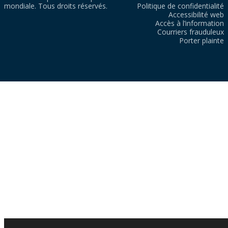
mondiale. Tous droits réservés.
Politique de confidentialité
Accessibilité web
Accès à l’information
Courriers frauduleux
Porter plainte