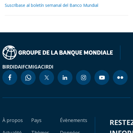
Suscríbase al boletín semanal del Banco Mundial
BIRD
IDA
IFC
MIGA
CIRDI
À propos
Pays
Évènements
RESTE
INFO
Actualité
Thèmes
Données