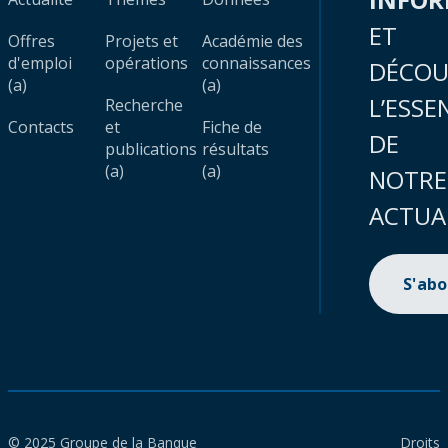
ET
Offres
Projets et
Académie des
d'emploi
opérations
connaissances
DÉCOU
(a)
(a)
L’ESSE
Recherche
Contacts
et
Fiche de
DE
publications
résultats
(a)
(a)
NOTRE
ACTUA
S'ab
© 2025 Groupe de la Banque
Droits