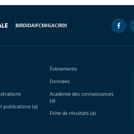
BIRD
IDA
IFC
MIGA
CIRDI
Évènements
Données
opérations
Académie des connaissances
(a)
 publications (a)
Fiche de résultats (a)