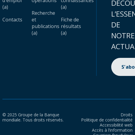
d'emploi
opérations
connaissances
DÉCOU
(a)
(a)
L’ESSE
Recherche
Contacts
et
Fiche de
DE
publications
résultats
(a)
(a)
NOTRE
ACTUA
S'ab
© 2025 Groupe de la Banque
Droits
mondiale. Tous droits réservés.
Politique de confidentialité
Accessibilité web
Accès à l’information