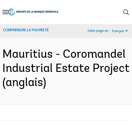
Skip
to
Main
COMPRENDRE LA PAUVRETÉ
Cette page en :
Français
Navigation
Mauritius - Coromandel
Industrial Estate Project
(anglais)