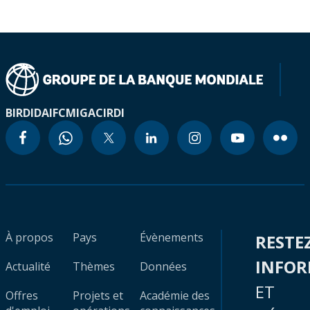
BIRD
IDA
IFC
MIGA
CIRDI
À propos
Pays
Évènements
RESTE
INFO
Actualité
Thèmes
Données
ET
Offres
Projets et
Académie des