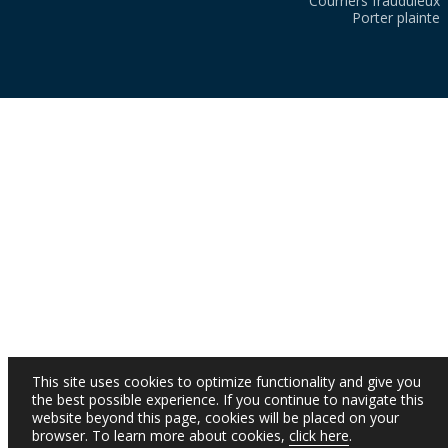
Courriers frauduleux
Porter plainte
This site uses cookies to optimize functionality and give you
the best possible experience. If you continue to navigate this
website beyond this page, cookies will be placed on your
browser. To learn more about cookies,
click here
.