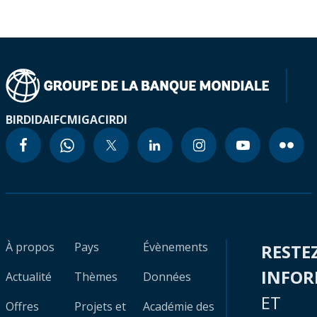
BIRD
IDA
IFC
MIGA
CIRDI
À propos
Pays
Évènements
RESTE
INFO
Actualité
Thèmes
Données
ET
Offres
Projets et
Académie des