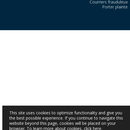
Courriers frauduleux
Porter plainte
This site uses cookies to optimize functionality and give you
the best possible experience. If you continue to navigate this
website beyond this page, cookies will be placed on your
browser. To learn more about cookies,
click here
.