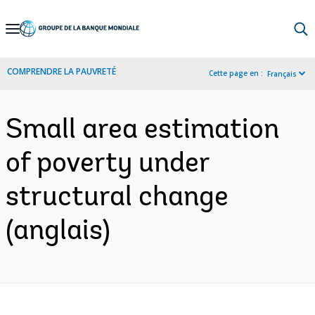
Skip
to
Main
COMPRENDRE LA PAUVRETÉ
Cette page en :
Français
Navigation
Small area estimation
of poverty under
structural change
(anglais)