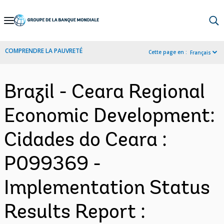
Skip
to
Main
COMPRENDRE LA PAUVRETÉ
Cette page en :
Français
Navigation
Brazil - Ceara Regional
Economic Development:
Cidades do Ceara :
P099369 -
Implementation Status
Results Report :