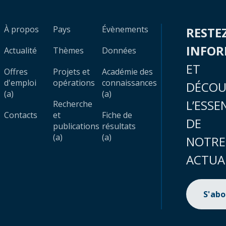
À propos
Pays
Évènements
RESTE
INFO
Actualité
Thèmes
Données
ET
Offres
Projets et
Académie des
d'emploi
opérations
connaissances
DÉCOU
(a)
(a)
L’ESSE
Recherche
Contacts
et
Fiche de
DE
publications
résultats
(a)
(a)
NOTRE
ACTUA
S'ab