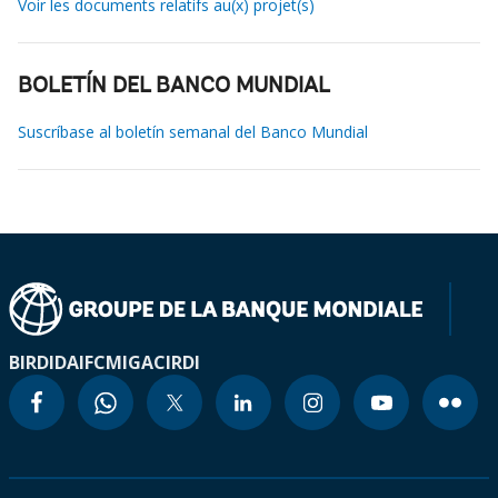
Voir les documents relatifs au(x) projet(s)
BOLETÍN DEL BANCO MUNDIAL
Suscríbase al boletín semanal del Banco Mundial
BIRD
IDA
IFC
MIGA
CIRDI