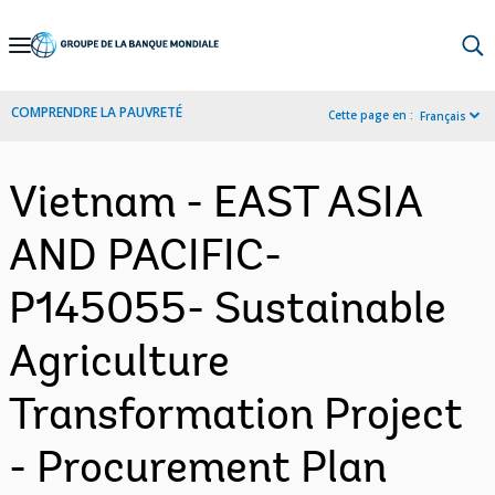
Skip
to
Main
COMPRENDRE LA PAUVRETÉ
Cette page en :
Français
Navigation
Vietnam - EAST ASIA
AND PACIFIC-
P145055- Sustainable
Agriculture
Transformation Project
- Procurement Plan