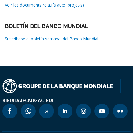
Voir les documents relatifs au(x) projet(s)
BOLETÍN DEL BANCO MUNDIAL
Suscríbase al boletín semanal del Banco Mundial
BIRD
IDA
IFC
MIGA
CIRDI