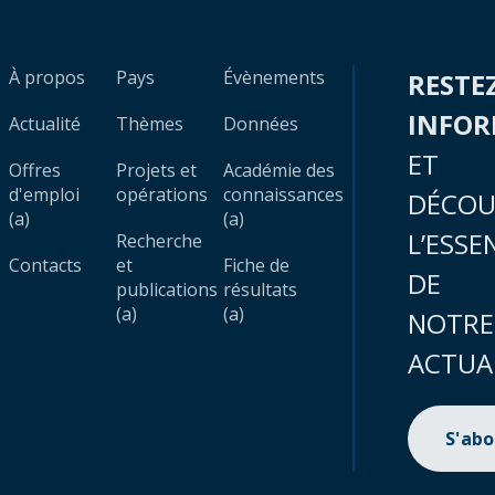
À propos
Pays
Évènements
RESTE
INFO
Actualité
Thèmes
Données
ET
Offres
Projets et
Académie des
d'emploi
opérations
connaissances
DÉCOU
(a)
(a)
L’ESSE
Recherche
Contacts
et
Fiche de
DE
publications
résultats
(a)
(a)
NOTRE
ACTUA
S'ab