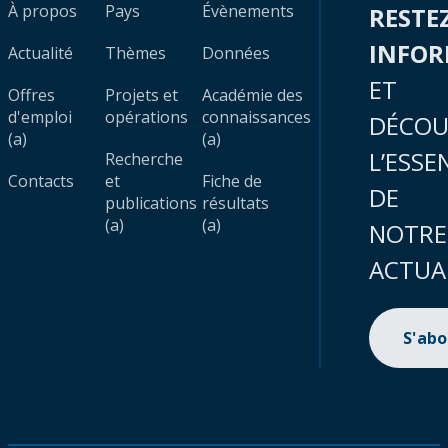
À propos
Pays
Évènements
RESTE
INFO
Actualité
Thèmes
Données
ET
Offres
Projets et
Académie des
d'emploi
opérations
connaissances
DÉCOU
(a)
(a)
L’ESSE
Recherche
Contacts
et
Fiche de
DE
publications
résultats
(a)
(a)
NOTRE
ACTUA
S'ab