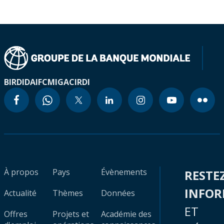
BIRD
IDA
IFC
MIGA
CIRDI
À propos
Pays
Évènements
RESTE
INFO
Actualité
Thèmes
Données
ET
Offres
Projets et
Académie des