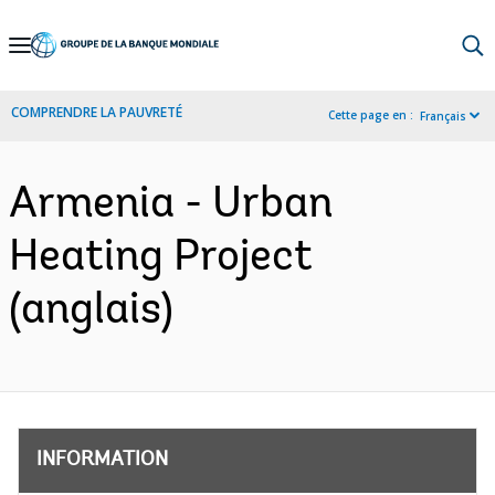
Skip
to
Main
COMPRENDRE LA PAUVRETÉ
Cette page en :
Français
Navigation
Armenia - Urban
Heating Project
(anglais)
INFORMATION