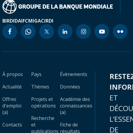
BIRD
IDA
IFC
MIGA
CIRDI
À propos
Pays
Évènements
RESTE
INFO
Actualité
Thèmes
Données
ET
Offres
Projets et
Académie des
d'emploi
opérations
connaissances
DÉCOU
(a)
(a)
L’ESSE
Recherche
Contacts
et
Fiche de
DE
publications
résultats