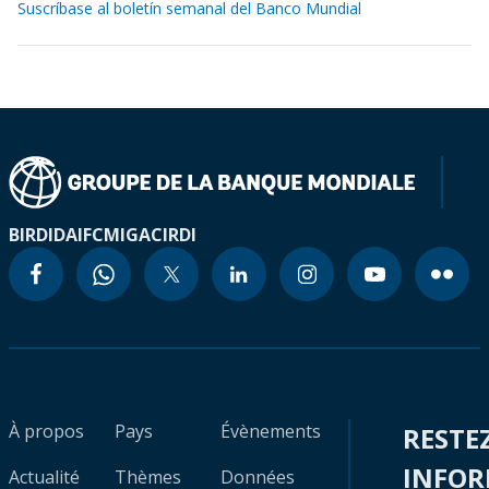
Suscríbase al boletín semanal del Banco Mundial
BIRD
IDA
IFC
MIGA
CIRDI
À propos
Pays
Évènements
RESTE
INFO
Actualité
Thèmes
Données