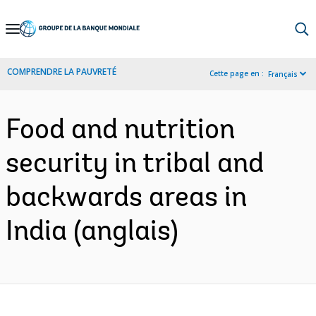
Skip
to
Main
COMPRENDRE LA PAUVRETÉ
Cette page en :
Français
Navigation
Food and nutrition
security in tribal and
backwards areas in
India (anglais)