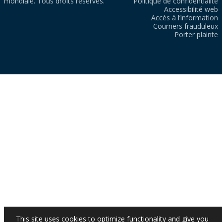
mondiale. Tous droits réservés.
Politique de confidentialité
Accessibilité web
Accès à l’information
Courriers frauduleux
Porter plainte
This site uses cookies to optimize functionality and give you