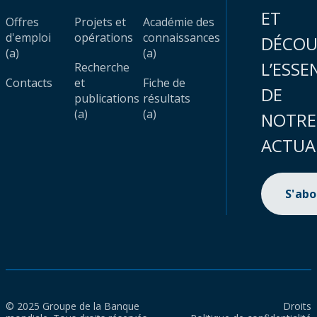
ET
Offres
Projets et
Académie des
d'emploi
opérations
connaissances
DÉCOU
(a)
(a)
L’ESSE
Recherche
Contacts
et
Fiche de
DE
publications
résultats
(a)
(a)
NOTRE
ACTUA
S'ab
© 2025 Groupe de la Banque
Droits