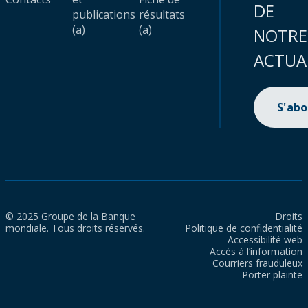
DE
publications
résultats
(a)
(a)
NOTRE
ACTUA
S'ab
© 2025 Groupe de la Banque
Droits
mondiale. Tous droits réservés.
Politique de confidentialité
Accessibilité web
Accès à l’information
Courriers frauduleux
Porter plainte