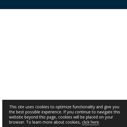
This site uses cookies to optimize functionality and give you
the best possible experience. If you continue to navigate this
website beyond this page, cookies will be placed on your
browser. To learn more about cookies,
click here
.