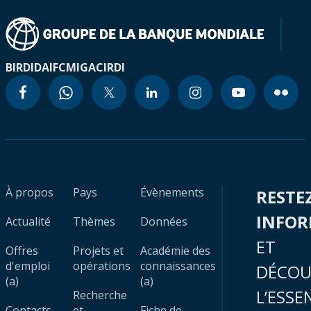
BIRD
IDA
IFC
MIGA
CIRDI
À propos
Pays
Évènements
RESTE
INFO
Actualité
Thèmes
Données
ET
Offres
Projets et
Académie des
d'emploi
opérations
connaissances
DÉCOU
(a)
(a)
L’ESSE
Recherche
Contacts
et
Fiche de