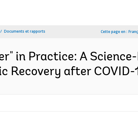
Documents et rapports
Cette page en :
Franç
er" in Practice: A Scienc
c Recovery after COVID-1