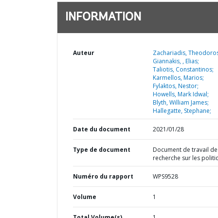
INFORMATION
Auteur
Zachariadis, Theodoros
Giannakis, , Elias;
Taliotis, Constantinos;
Karmellos, Marios;
Fylaktos, Nestor;
Howells, Mark Idwal;
Blyth, William James;
Hallegatte, Stephane;
Date du document
2021/01/28
Type de document
Document de travail de
recherche sur les polit
Numéro du rapport
WPS9528
Volume
1
Total Volume(s)
1