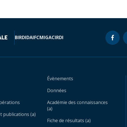
BIRD
IDA
IFC
MIGA
CIRDI
Évènements
Données
opérations
Académie des connaissances
(a)
 publications (a)
Fiche de résultats (a)